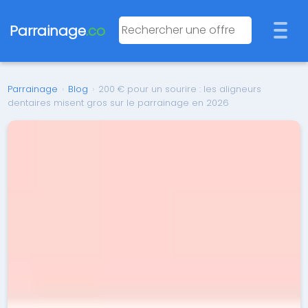
Parrainage
.co
Parrainage
›
Blog
›
200 € pour un sourire : les aligneurs
dentaires misent gros sur le parrainage en 2026